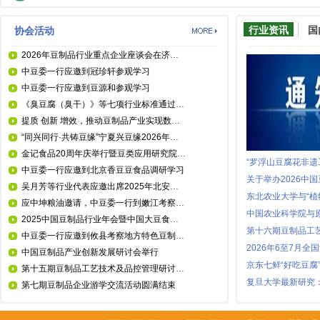
行业资讯
国
协会活动
2026年豆制品行业重点企业座谈会在济南召开（附会议纪要）
中豆委一行应邀到冠珍轩参观学习
中豆委一行应邀到豆源和参观学习
《臭豆腐（臭干）》等七项行业标准通过审查
提质 创新 增效，推动豆制品产业实现数量和质量全面发展——专访中国豆制品专业委员会常务副主任兼秘书长 吴月芳
“同兴同行·共铸豆缘”宁夏兴豆缘2026年度盛典圆满举办
金记食品20周年庆举行暨豆类应用研究院成立
“罗浮山豆腐花非遗
中豆委一行应邀到北京香豆豆食品调研学习
吴月芳等行业代表应邀出席2025年北安市农民丰收节暨北安大豆主题推介会并致辞
东北农业大学与“植
应中坤粮油邀请，中豆委一行到嫩江考察大豆产销情况
中国农业科学院与
2025中国豆制品行业年会暨中国大豆食品专用原料研讨会暨产销对接会在北安召开
第十六期豆制品工
中豆委一行应邀到攸县考察地方特色豆制品发展
2026年6至7月
中国豆制品产业创新发展研讨会举行
京东七鲜“好吃豆
第十五期豆制品工艺技术及品控管理研讨培训纪行
第七期豆制品企业游学交流活动圆满结束