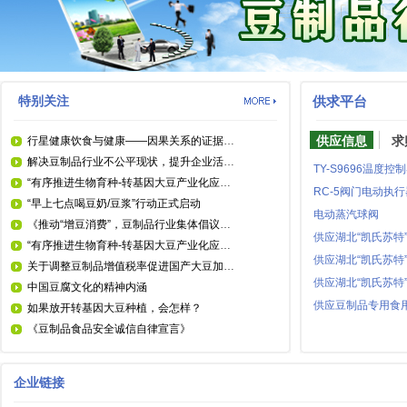
特别关注
供求平台
供应信息
求
行星健康饮食与健康——因果关系的证据｜摘自《2025年EAT–柳叶刀委员会报告：关于健康、可持续和公正食品系统》
解决豆制品行业不公平现状，提升企业活力，需要将豆制品提升至肉奶同等地位
TY-S9696温度控
“有序推进生物育种-转基因大豆产业化应用”下 《农业转基因生物标识管理办法（征求意见稿）》中 相关问题对国产大豆产业的风险及建议
RC-5阀门电动执行
“早上七点喝豆奶/豆浆”行动正式启动
电动蒸汽球阀
《推动“增豆消费”，豆制品行业集体倡议》发布
“有序推进生物育种-转基因大豆产业化应用”信号下，豆制品行业的风险及应对建议——专访中豆委常务副会长兼秘书长吴月芳
关于调整豆制品增值税率促进国产大豆加工产业活力的建议
中国豆腐文化的精神内涵
供应豆制品专用食
如果放开转基因大豆种植，会怎样？
《豆制品食品安全诚信自律宣言》
企业链接