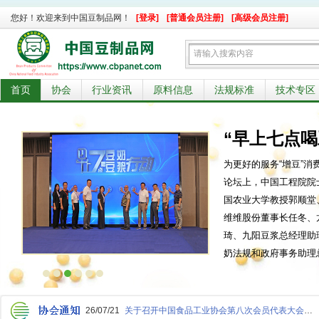
您好！欢迎来到中国豆制品网！
[登录]
[普通会员注册]
[高级会员注册]
首页
协会
行业资讯
原料信息
法规标准
技术专区
“早上七点喝
为更好的服务“增豆”消
论坛上，中国工程院院
国农业大学教授郭顺堂
维维股份董事长任冬、
琦、九阳豆浆总经理助
奶法规和政府事务助理
7点喝豆奶/豆浆”行动……
26/07/21
关于召开中国食品工业协会第八次会员代表大会暨食品安全标准与法规会议的通知