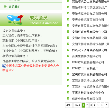
安徽省八公山豆制品有限公
联系我们
安徽省蚌埠市康益豆制品厂
安徽省豆语香食品有限公司
安庆金粮源商贸有限公司
安庆市芽菜园农副食品有限
成为会员将享受：
安阳可旺食品有限责任公司
加入我们，您将享受以下权利：
安阳市尝有福食品有限公司
获取每期《中国豆制品产业》；
安阳天祥瑞食品科技有限公
在协会网站免费登载企业信息并获取信息；
白银宏玉调味食品有限公司
可以免费在《中国豆制品网》，开设商铺；
享受政策咨询服务；
百川生物科技有限公司
优惠参加举办的会议、培训及展览活动等......
蚌埠市辰雅食品有限公司
中国食品工业协会豆制品专业委员会入会
蚌埠市田田豆制品厂
申请
.doc
宝鸡市惠民豆制品有限公司
宝清县盛天浩大豆经销部
宝清县中义源粮食贸易有限
宝应县长虹物资销售中心
保定全乐食品有限公司
490
1/24
1
2
3
4
5
6
7