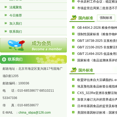
法规聚焦
市场监管总局第二批首违不
今日推荐
国内标准
强制标准
加入我们
GB 4404.2-2026 粮食
联系我们
强制性国家标准《粮食作物种
GB/T 18738-2025 豆浆粉
GB/T 22106-2025 非
GB/T 21494-2025 低温食
联系我们
国家标准《食品追溯体系评
邮政地址：北京市海淀区复兴路17号国海广
国外标准
场D座1205
欧盟评估来自大豆磷脂的L-
邮政编码：100036
埃及预包装食品标签合规指
电 话：010-68538677 68510211
CXS_322Re亚洲非发酵
53347336
加拿大修订允许的营养成分
传 真：010-68538677
日本转基因食品的监管及标
E-MAIL ：
china_sbpa@126.com
美国转基因标识标准：国家