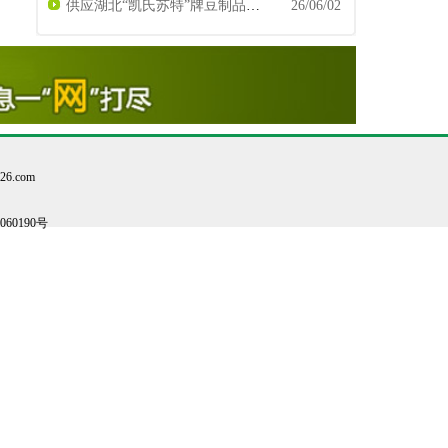
供应湖北“凯氏苏特”牌豆制品专用食用石膏粉（食品添加剂硫酸钙）豆制品凝固剂
26/06/02
6.com
2060190号