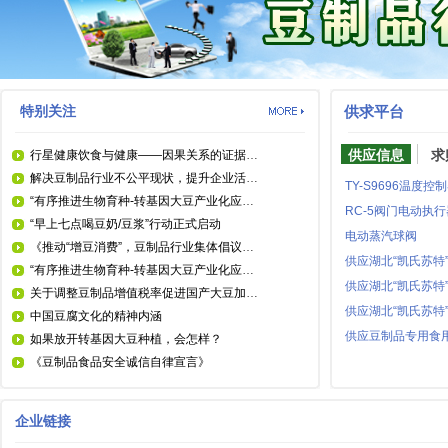
特别关注
供求平台
供应信息
求
行星健康饮食与健康——因果关系的证据｜摘自《2025年EAT–柳叶刀委员会报告：关于健康、可持续和公正食品系统》
解决豆制品行业不公平现状，提升企业活力，需要将豆制品提升至肉奶同等地位
TY-S9696温度控
“有序推进生物育种-转基因大豆产业化应用”下 《农业转基因生物标识管理办法（征求意见稿）》中 相关问题对国产大豆产业的风险及建议
RC-5阀门电动执行
“早上七点喝豆奶/豆浆”行动正式启动
电动蒸汽球阀
《推动“增豆消费”，豆制品行业集体倡议》发布
“有序推进生物育种-转基因大豆产业化应用”信号下，豆制品行业的风险及应对建议——专访中豆委常务副会长兼秘书长吴月芳
关于调整豆制品增值税率促进国产大豆加工产业活力的建议
中国豆腐文化的精神内涵
供应豆制品专用食
如果放开转基因大豆种植，会怎样？
《豆制品食品安全诚信自律宣言》
企业链接