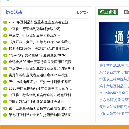
行业资讯
国
协会活动
2026年豆制品行业重点企业座谈会在济南召开（附会议纪要）
中豆委一行应邀到冠珍轩参观学习
中豆委一行应邀到豆源和参观学习
《臭豆腐（臭干）》等七项行业标准通过审查
提质 创新 增效，推动豆制品产业实现数量和质量全面发展——专访中国豆制品专业委员会常务副主任兼秘书长 吴月芳
“同兴同行·共铸豆缘”宁夏兴豆缘2026年度盛典圆满举办
金记食品20周年庆举行暨豆类应用研究院成立
中豆委一行应邀到北京香豆豆食品调研学习
东北农业大学与“植
吴月芳等行业代表应邀出席2025年北安市农民丰收节暨北安大豆主题推介会并致辞
中国农业科学院与
应中坤粮油邀请，中豆委一行到嫩江考察大豆产销情况
第十六期豆制品工
2025中国豆制品行业年会暨中国大豆食品专用原料研讨会暨产销对接会在北安召开
2026年6至7月
中豆委一行应邀到攸县考察地方特色豆制品发展
京东七鲜“好吃豆
中国豆制品产业创新发展研讨会举行
第十五期豆制品工艺技术及品控管理研讨培训纪行
《扩大消费“十五五
第七期豆制品企业游学交流活动圆满结束