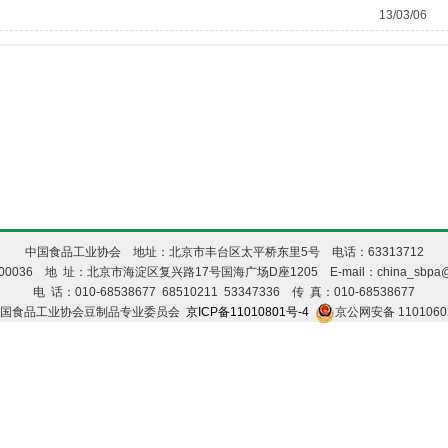
13/03/06
中国食品工业协会 地址：北京市丰台区太平桥东里5号 电话：63313712
00036 地 址：北京市海淀区复兴路17号国海广场D座1205 E-mail：china_sbpa@1
电 话：010-68538677 68510211 53347336 传 真：010-68538677
中国食品工业协会豆制品专业委员会
京ICP备11010801号-4
京公网安备 110106