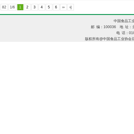
82
1/6
1
2
3
4
5
6
››
›|
中国食品工业
邮 编：100036 地 址：北
电 话：010
版权所有@中国食品工业协会