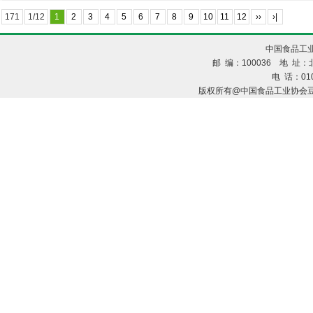
171
1/12
1
2
3
4
5
6
7
8
9
10
11
12
››
›|
中国食品工业
邮 编：100036 地 址：北
电 话：010
版权所有@中国食品工业协会