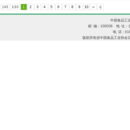
143
1/10
1
2
3
4
5
6
7
8
9
10
››
›|
中国食品工业
邮 编：100036 地 址：北
电 话：010
版权所有@中国食品工业协会