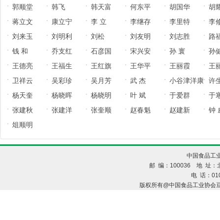
郭顺堂
韩飞
韩天富
何东平
胡国华
胡
14/01/06
13/11/06
13/11/06
13/11/06
14/01/06
13/11
蒋立文
康立宁
李 立
李继存
李里特
李
14/01/06
15/08/14
14/01/06
13/11/06
13/11/06
13/11
刘来玉
刘明利
刘松
刘友明
刘志胜
路
13/11/06
14/01/06
13/11/06
13/11/06
13/11/06
13/11
钱 和
乔支红
石彦国
宋兴安
孙 寰
孙
13/11/06
13/11/06
13/08/27
13/07/09
13/11/06
13/11
王德亮
王福生
王红旗
王华平
王丽霞
王
13/11/06
13/11/06
13/11/06
13/09/04
13/11/06
13/11
卫祥云
吴彩珍
吴月芳
武 杰
小谷津洋康
许
13/11/06
13/11/06
13/11/06
13/11/06
13/11/06
13/11
杨天奎
杨晓晖
杨晓明
叶 斌
于爱群
于
13/07/09
13/11/06
13/10/25
13/11/06
13/11/06
13/08
张建秋
张建洋
张奎顺
赵春魁
赵建新
钟 
13/11/06
13/11/06
13/11/06
13/11/06
13/11/06
13/11
俎顺明
13/11/06
13/11/06
13/11/06
13/11/06
13/11/06
13/11
13/11/06
中国食品工业
邮 编：100036 地 址：北
电 话：010
版权所有@中国食品工业协会