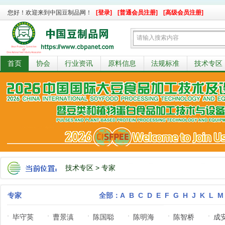
您好！欢迎来到中国豆制品网！
[登录]
[普通会员注册]
[高级会员注册]
首页
协会
行业资讯
原料信息
法规标准
技术专区
技术专区
>
专家
专家
全部：
A
B
C
D
E
F
G
H
J
K
L
M
毕守英
曹景滇
陈国聪
陈明海
陈智桥
成