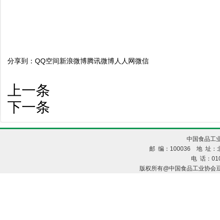
分享到：
QQ空间
新浪微博
腾讯微博
人人网
微信
上一条
下一条
中国食品工业
邮 编：100036 地 址：北
电 话：010
版权所有@中国食品工业协会