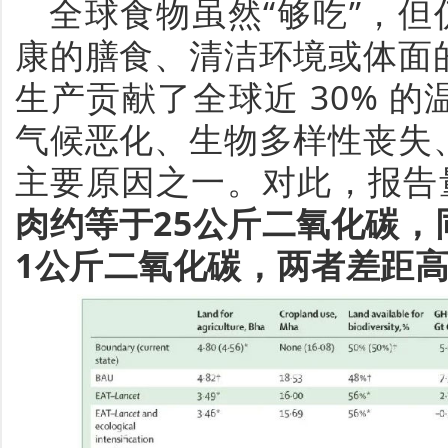
全球食物虽然
“
够吃
”
，但
康的膳食、清洁环境或体面
生产贡献了
全球近
30%
的
气候恶化、生物多样性丧失
主要原因之一。
对此，
报告
肉
约等于
25
公斤二氧化碳，
1
公斤二氧化碳
，两者
差距