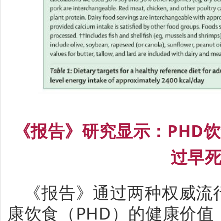
《
报告
》研究显示：
PHD
饮
过早
《
报告
》
通过两种权威流
康饮食（
PHD
）
的健康价值