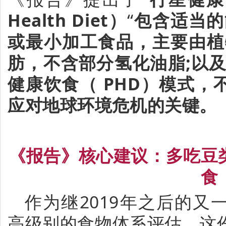
Health Diet
）
“
包含适当的
或最小加工食品，主要由植
肪，不含部分氢化油脂
;
以
健康饮食（
PHD
）
模式，
应对地球环境危机的关键。
《
报告
》核心建议：多吃豆
食
作为继
2019
年之后的又
高级别的食物体系评估
，这