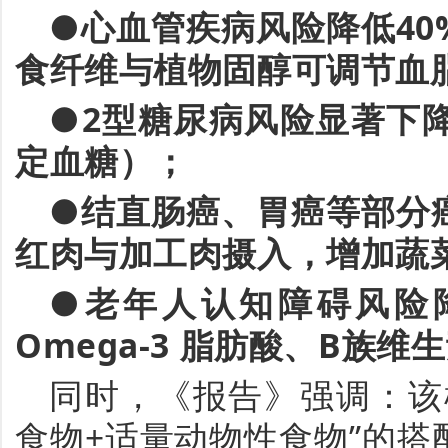
●
心血管疾病风险降低
40
食纤维与植物固醇可调节血
●
2
型糖尿病风险显著下
定血糖）；
●
结直肠癌、胃癌等部分
红肉与加工肉摄入，增加蔬
●
老年人认知障碍风险
Omega-3
脂肪酸、
B
族维生
同时，
《
报告
》
强调：该
食物
+
适量动物性食物
”
的搭