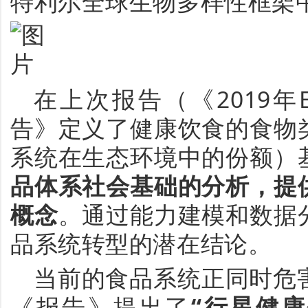
特利尔全球生物多样性框架
在上次报告（《
2019
年
告
》定义了健康饮食的食物
系统在生态环境中的份额
）
品体系社会基础的分析，提
概
念
。
通过
能力建模和数据
品系统
转型的潜在
结论
。
当前的食品系统正同时危
《报告》
提出了
“行星健