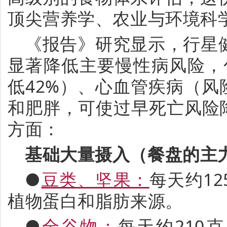
顶尖营养学、农业与环境科
《报告》研究显示，
行星
显著降低主要慢性病风险，
低
42%
）、心血管疾病（
风
和肥胖，可使过早死亡风险
方面：
基础大量摄入（餐盘的主
●
豆类、坚果：
每天约
12
植物蛋白和脂肪来源。
●
全谷物：
每天约
210
克