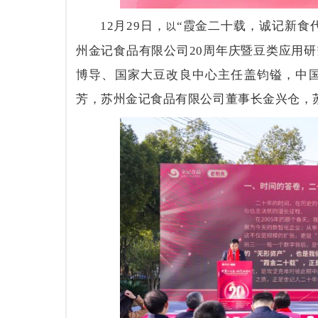
12
月
29
日，
“霞金二十载，诚记新食代
以
州金记食品有限公司
20
周年庆暨豆类应用研
博导、国家大豆改良中心主任盖钧镒，中
芳
，苏州金记食品有限公司董事长金兴仓，