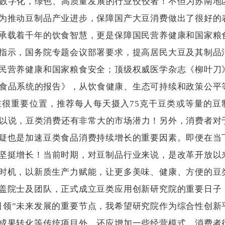
数字化，绿色、高质量发展的行业佼佼者！不但为苏南地
为推动豆制品产业进步，保障国产大豆消费做出了很好的
承载着千年的饮食智慧，更是保障国民营养健康
和国家粮
指示，国务院专题会议部署要求，提高居民大豆及其制品
民营养健康和国家粮食安全；顶级权威医学杂志《柳叶刀
食品系统的报告》，从饮食健康、生态可持续和政策公平
在很重要位置，推荐每人每天摄入
75
克干豆类或等量的豆
以说，豆类消费还有非常大的市场潜力！另外，消费者对
疑也是加速豆类食品消费持续增长的重要因素。即便在当
坚挺增长！当前时期，对豆制品行业来说，是改革开放以
好时机，以新质生产力赋能，让更多美味、健康、方便的豆
盖院士及团队，正式成立豆类应用创新研究院的重要日子
引领”未来发展的重要节点，我希望研究院作为综合性创新
成果转化等传统项目外，还应增加一些经营模式、消费者