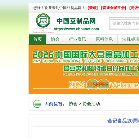
您好！欢迎来到中国豆制品网！
[登录]
[普通会员注册]
[高级
首页
协会
行业资讯
原料信息
法规标
协会
>
协会活动
金记食品20