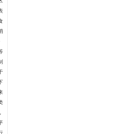
区
表
食
消
》
等
制
于
下
来
类
，
平
行