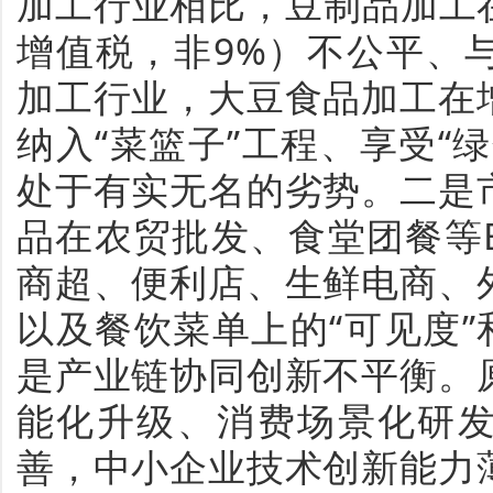
加工行业相比，豆制品加工
增值税，非9%）
不公平
、
加工
行业
，
大豆
食品
加工
在
纳入
“
菜篮子
”
工程、享受
“
绿
处于
有实无名
的
劣势。二是
品在农贸批发、食堂团餐等
商超、便利店、生鲜电商、
以及餐饮菜单上的
“
可见度
”
是产业链协同创新不平衡。
能化升级、消费场景化研
善，中小企业技术创新能力