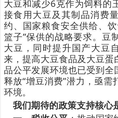
大豆
和
减少
6
克
作为
饲料的
接
食用
大豆
及其
制
品
消费
约
、
国家粮食安全
供给
、饮
篮子
”
保供的
战略
要求
。
豆
大豆，
同时
提升国产大豆
来
，提高大豆食品及大豆蛋
品公平发展环境
也
已受到全
释放
“
增豆
消费
”
潜力，亟需
环境。
我们期待的政策支持核心