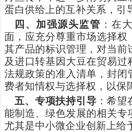
蛋白供给上的互补关系，引
四、
加强源头监管
：
在
面
，
应
充分
尊重
市场
选择
权
其
产品的
标识
管理
，
对
当前
及
进口
转基因
大豆
在
贸易
过
法规
政策
的
准入
清单
，
封闭
费者知情权与选择权
，
以
保
五、
专项扶持引导
：
希望
能制造、绿色发展的相关专
尤其
是
中小微
企业
创新
上
给