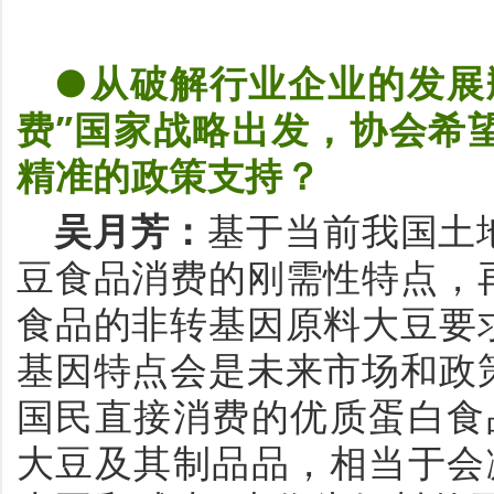
●从破解行业企业的发展
费”国家战略出发，协会希
精准的政策支持？
吴月芳
：
基于
当前
我国
土
豆
食品
消费的
刚需
性
特点
，
食品
的
非转基因
原料
大豆
要
基因
特点
会是
未来
市场
和
政
国民
直接消费
的
优质
蛋白
食
大豆
及其
制品
品
，
相当于
会