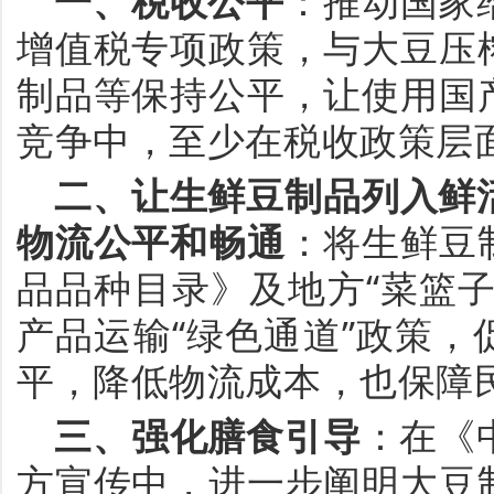
一、
税收公平
：
推动
国家
增值税
专项
政策
，
与
大豆
压
制品等
保持
公平
，
让
使用
国
竞争
中，至少在税收政策层
二、
让生鲜
豆制品
列入
鲜
物流
公平
和
畅通
：
将生鲜豆
品品种目录》及地方
“
菜篮
产品运输
“
绿色通道
”
政策，
平
，
降低物流成本，
也
保障
三、
强化膳食引导
：
在《
方宣传中，进一步阐明大豆