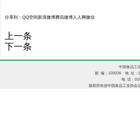
分享到：
QQ空间
新浪微博
腾讯微博
人人网
微信
上一条
下一条
中国食品工业
邮 编：100036 地 址：北
电 话：010
版权所有@中国食品工业协会