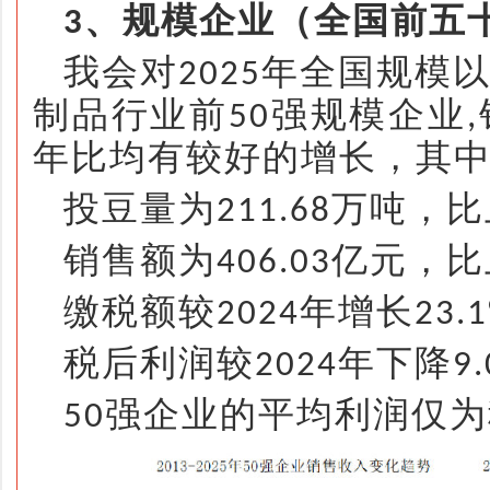
、规模企业（全国前五
3
我会对
年全国规模
2025
制品行业前
强规模企业
50
,
年比均有较好的增长，其
投豆量为
万吨，比
211.68
销售额为
亿元，比
406.03
缴税额较
年增长
2024
23.
税后利润较
年下降
2024
9
强企业的平均利润仅为
50