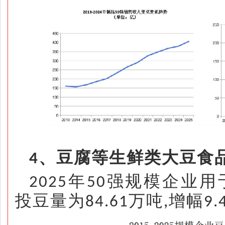
、豆腐等生鲜类大豆食
4
年
强规模企业用
2025
50
投豆量为
万吨
增幅
84.61
,
9.