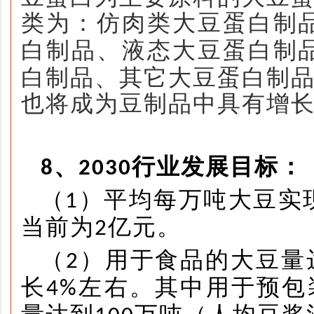
类为：仿肉类大豆蛋白制
白制品、液态大豆蛋白制
白制品、其它大豆蛋白制
也将成为豆制品中具有增
、
行业发展目标：
8
2030
（
）
平均每万吨大豆实
1
当前为
亿元。
2
（
）
用于食品的大豆量
2
长
左右。其中用于预包
4%