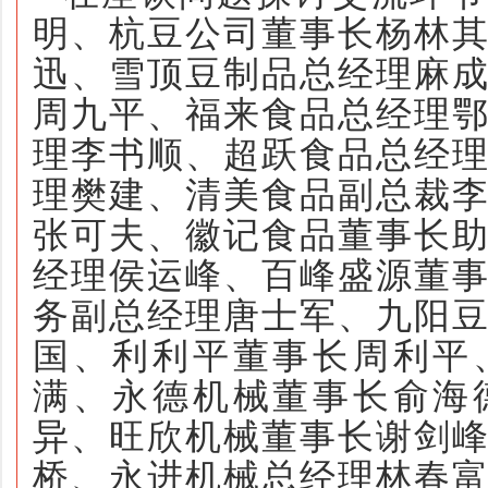
明
、
杭豆公司董事长
杨林
迅
、雪顶豆制品总经理麻
周九平、福来食品总经理
理
李书顺、
超跃食品总经
理樊建、清美食品副总裁
张可夫、
徽记食品董事长
经理侯运峰、
百峰盛源董
务副总经理唐士军、九阳
国、
利利平董事长周利平
满、永德机械董事长俞海
异、
旺欣机械董事长谢剑
桥、永进机械总经理林
春