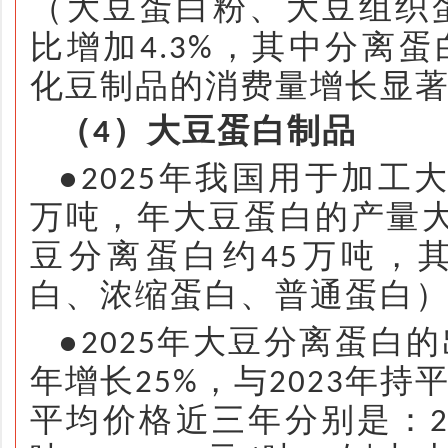
（大豆蛋白粉、大豆组织
比增加
，其中分离蛋
4.3%
化豆制品的消费量增长显
（
）大豆蛋白制品
4
●
年我国用于加工
2025
万吨，年大豆蛋白的产量
豆分离蛋白约
万吨，
45
白、浓缩蛋白、普通蛋白
●
年大豆分离蛋白的
2025
年增长
，与
年持
25%
2023
平均价格近三年分别是：