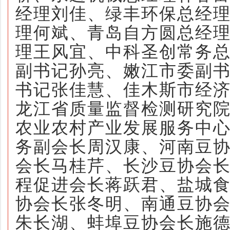
经理刘佳、绿丰环保总经
理何斌
、
青岛自方圆总经
理王
风宜
、中科圣创常务
副书记孙亮、嫩江市委副
书记张佳慧、佳木斯市经
龙江省质量监督检测研究
农业农村产业发展服务中
务副会长周汉康、河南豆
会长马桂芹、
长沙豆协会
程促进会长蒋跃君、
盐城
协会长张冬明、南通豆协
朱长湖、蚌埠豆协会长施