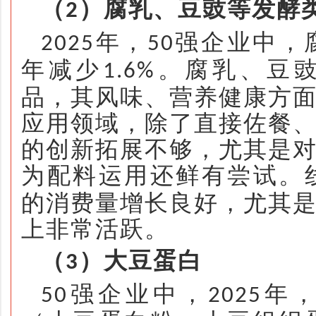
（
）腐乳、豆豉等发酵
2
年，
强企业中，
2025
50
年减少
。腐乳、豆
1.6%
品，其风味、营养健康方
应用领域，除了直接佐餐
的创新拓展不够，尤其是
为配料运用还鲜有尝试。
的消费量增长良好，尤其
上非常活跃。
（
）大豆蛋白
3
强企业中，
年
50
2025