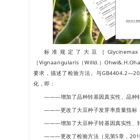
标准规定了大豆［Glycinemax（
［Vignaangularis（Willd.）Ohwi&.H.
要求，描述了检验方法。与GB4404.2
化，即：
———增加了品种转基因真实性、品种转
———更改了大豆种子发芽率质量指标（见4.
———增加了大豆种子转基因真实性、转
———更改了检验方法（见第5章，201