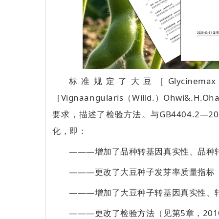
标准规定了大豆［Glycinemax（
［Vignaangularis（Willd.）Ohwi&.H.
要求，描述了检验方法。与GB4404.2
化，即：
———增加了品种转基因真实性、品种转
———更改了大豆种子发芽率质量指标（见4.
———增加了大豆种子转基因真实性、转
———更改了检验方法（见第5章，201