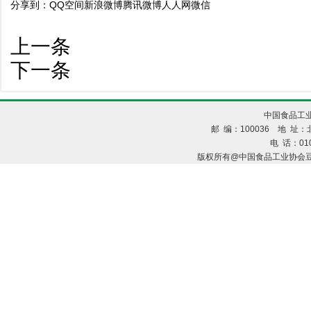
分享到：
QQ空间
新浪微博
腾讯微博
人人网
微信
上一条
下一条
中国食品工业
邮 编：100036 地 址：北
电 话：010
版权所有@中国食品工业协会