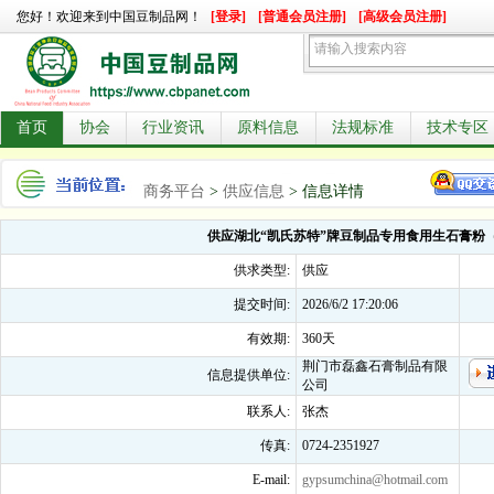
您好！欢迎来到中国豆制品网！
[登录]
[普通会员注册]
[高级会员注册]
首页
协会
行业资讯
原料信息
法规标准
技术专区
商务平台
>
供应信息
> 信息详情
供应湖北“凯氏苏特”牌豆制品专用食用生石膏粉
供求类型:
供应
提交时间:
2026/6/2 17:20:06
有效期:
360天
荆门市磊鑫石膏制品有限
信息提供单位:
公司
联系人:
张杰
传真:
0724-2351927
E-mail:
gypsumchina@hotmail.com