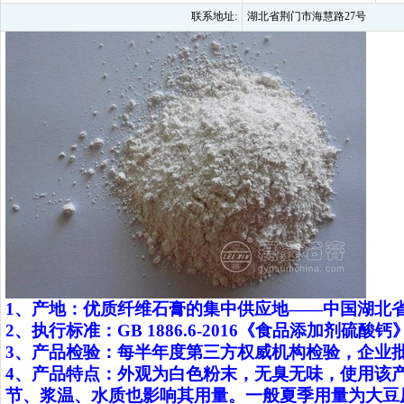
联系地址:
湖北省荆门市海慧路27号
1
、产地：优质纤维石膏的集中供应地——中国湖北
2
、执行标准：
GB 1886.6-2016
《食品添加剂硫酸钙
3
、产品检验：每半年度第三方权威机构检验，企业
4
、产品特点：外观为白色粉末，无臭无味，使用该产品
节、浆温、水质也影响其用量。一般夏季用量为大豆原料